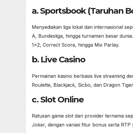
a. Sportsbook (Taruhan Bo
Menyediakan liga lokal dan internasional sepe
A, Bundesliga, hingga turnamen besar dunia.
1×2, Correct Score, hingga Mix Parlay.
b. Live Casino
Permainan kasino berbasis live streaming de
Roulette, Blackjack, Sicbo, dan Dragon Tiger
c. Slot Online
Ratusan game slot dari provider ternama sep
Joker, dengan variasi fitur bonus serta RTP 