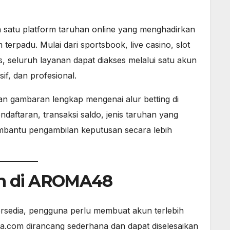
h satu platform taruhan online yang menghadirkan
terpadu. Mulai dari sportsbook, live casino, slot
s, seluruh layanan dapat diakses melalui satu akun
f, dan profesional.
an gambaran lengkap mengenai alur betting di
daftaran, transaksi saldo, jenis taruhan yang
embantu pengambilan keputusan secara lebih
gin di AROMA48
ersedia, pengguna perlu membuat akun terlebih
ola.com dirancang sederhana dan dapat diselesaikan