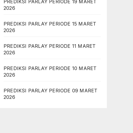
PREDIKSI PARLAY PERIODE 19 MARET
2026
PREDIKSI PARLAY PERIODE 15 MARET
2026
PREDIKSI PARLAY PERIODE 11 MARET
2026
PREDIKSI PARLAY PERIODE 10 MARET
2026
PREDIKSI PARLAY PERIODE 09 MARET
2026