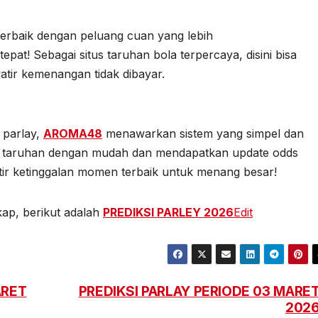
 terbaik dengan peluang cuan yang lebih
tepat! Sebagai situs taruhan bola terpercaya, disini bisa
tir kemenangan tidak dibayar.
 parlay,
AROMA48
menawarkan sistem yang simpel dan
ang taruhan dengan mudah dan mendapatkan update odds
atir ketinggalan momen terbaik untuk menang besar!
ap, berikut adalah
PREDIKSI PARLEY 2026
Edit
ARET
PREDIKSI PARLAY PERIODE 03 MARE
202