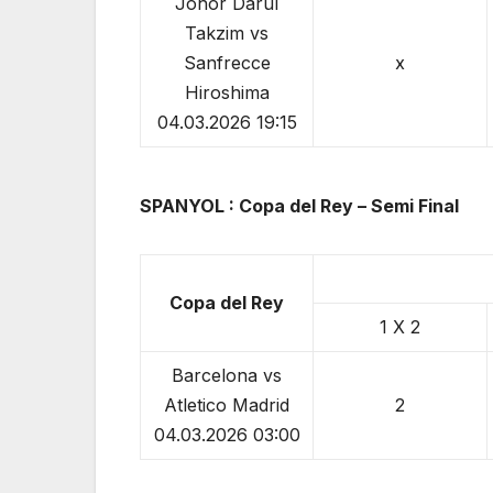
Johor Darul
Takzim vs
Sanfrecce
x
Hiroshima
04.03.2026 19:15
SPANYOL : Copa del Rey – Semi Final
Copa del Rey
1 X 2
Barcelona vs
Atletico Madrid
2
04.03.2026 03:00