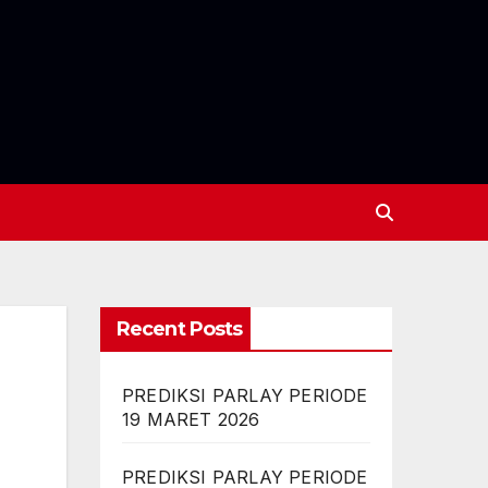
Recent Posts
PREDIKSI PARLAY PERIODE
19 MARET 2026
PREDIKSI PARLAY PERIODE