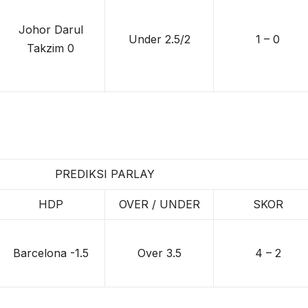
Johor Darul
Under 2.5/2
1 – 0
Takzim 0
PREDIKSI PARLAY
HDP
OVER / UNDER
SKOR
Barcelona -1.5
Over 3.5
4 – 2