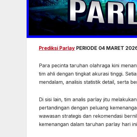
Prediksi Parlay
PERIODE 04 MARET 2026 d
Para pecinta taruhan olahraga kini menanti
tim ahli dengan tingkat akurasi tinggi. Seti
mendalam, analisis statistik detail, serta 
Di sisi lain, tim analis parlay jitu melaku
pertandingan dengan peluang kemenangan
wawasan strategis dan rekomendasi bern
kemenangan dalam taruhan parlay hari ini