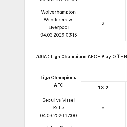
Wolverhampton
Wanderers vs
2
Liverpool
04.03.2026 03:15
ASIA : Liga Champions AFC – Play Off – 
Liga Champions
AFC
1 X 2
Seoul vs Vissel
Kobe
x
04.03.2026 17:00