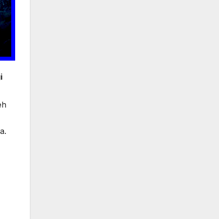
i
eh
a.