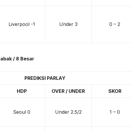
Liverpool -1
Under 3
0 – 2
Babak / 8 Besar
PREDIKSI PARLAY
HDP
OVER / UNDER
SKOR
Seoul 0
Under 2.5/2
1 – 0