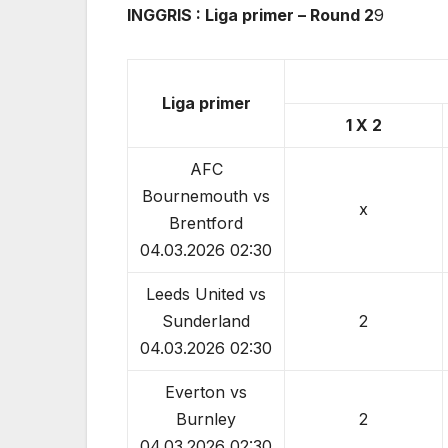
INGGRIS : Liga primer – Round 2
9
Liga primer
1 X 2
AFC
Bournemouth vs
x
Brentford
04.03.2026 02:30
Leeds United vs
Sunderland
2
04.03.2026 02:30
Everton vs
Burnley
2
04.03.2026 02:30