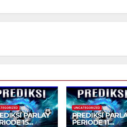
TEGORIZED
UNCATEGORIZED
EDIKSI PARLAY
PREDIKSI PARL
RIODE 15
PERIODE 11