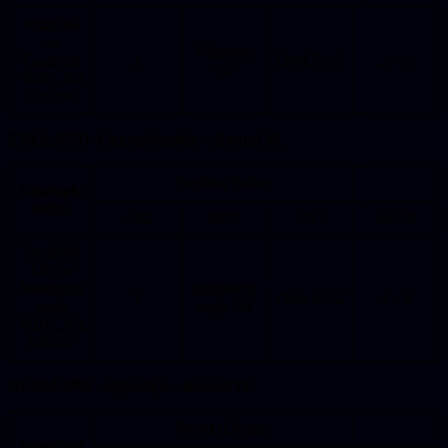
Villarreal
vs
Villarreal
Espanyol
1
Over 2.1/2
2 – 1
-1/2
10.02.202
6 03:00
ENGLAND
:
Championship – Round 31
Prediksi Parlay
Champio
nship
1X2
HDP
O/U
SKOR
Sheffield
Utd vs
Middlesbr
Middlesbr
1
Over 2.1/2
1 – 2
ough
ough 1/4
10.02.202
6 03:01
DENMARK
:
Superliga – Round 19
Prediksi Parlay
Superliga