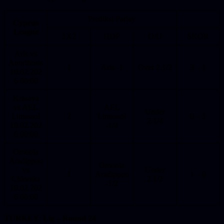
Prediksi Parlay
Cyprus
League
1X2
HDP
O/U
SKOR
Aris vs
Anorthosis
1
Aris -1
Over 2.1/2
3 – 1
10.02.202
6 00:00
Krasava
vs AEL
AEL
Under
Limassol
2
Limassol
0 – 1
2.1/4
10.02.202
-1/4
6 00:00
Omonia
Aradippou
Omonia
vs
Under
1
Aradippou
1 – 0
Chloraka
2.1/2
-1/2
10.02.202
6 00:00
TURKEY
:
Lig – Round 24