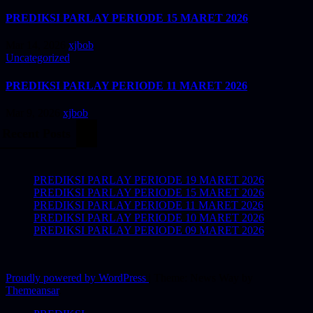
PREDIKSI PARLAY PERIODE 15 MARET 2026
Mar 14, 2026
xjbob
Uncategorized
PREDIKSI PARLAY PERIODE 11 MARET 2026
Mar 9, 2026
xjbob
Recent Posts
PREDIKSI PARLAY PERIODE 19 MARET 2026
PREDIKSI PARLAY PERIODE 15 MARET 2026
PREDIKSI PARLAY PERIODE 11 MARET 2026
PREDIKSI PARLAY PERIODE 10 MARET 2026
PREDIKSI PARLAY PERIODE 09 MARET 2026
Proudly powered by WordPress
|
Theme: News Way by
Themeansar
.