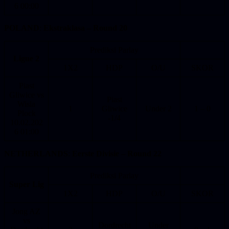
6 00:00
POLAND
:
Ekstraklasa – Round 20
Prediksi Parlay
Ligue 2
1X2
HDP
O/U
SKOR
Piast
Gliwice vs
Piast
Wisla
1
Gliwice
Under 2
1 – 0
Plock
-1/4
10.02.202
6 01:00
NETHERLANDS
:
Eerste Divisie – Round 22
Prediksi Parlay
Super Lig
1X2
HDP
O/U
SKOR
Jong AZ
vs
Dordrecht
Under