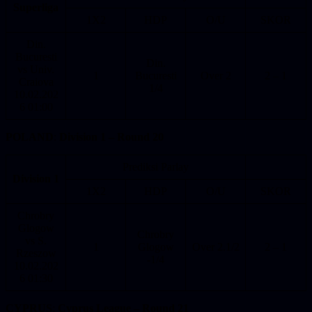
Superliga
1X2
HDP
O/U
SKOR
Din.
Bucuresti
Din.
vs Univ.
1
Bucuresti
Over 2
2 – 1
Craiova
1/4
10.02.202
6 01:00
POLAND
:
Division 1 – Round 20
Prediksi Parlay
Division 1
1X2
HDP
O/U
SKOR
Chrobry
Glogow
Chrobry
vs S.
1
Glogow
Over 2.1/2
2 – 1
Rzeszow
-1/4
10.02.202
6 01:30
CYPRUS
:
Cyprus League – Round 21