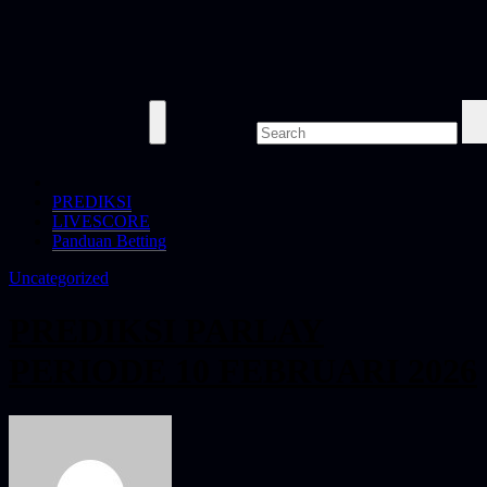
Skip
to
content
PREDIKSI
LIVESCORE
Panduan Betting
Uncategorized
PREDIKSI PARLAY
PERIODE 10 FEBRUARI 2026