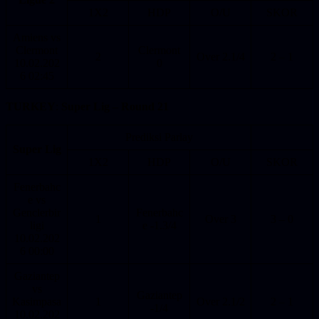
1X2
HDP
O/U
SKOR
Amiens vs
Clermont
Clermont
2
Over 2.1/4
2 – 1
10.02.202
0
6 02:45
TURKEY
:
Super Lig – Round 21
Prediksi Parlay
Super Lig
1X2
HDP
O/U
SKOR
Fenerbahc
e vs
Genclerbir
Fenerbahc
1
Over 3
3 – 0
ligi
e -1.3/4
10.02.202
6 00:00
Gaziantep
vs
Gaziantep
Kasimpasa
1
Over 2.1/2
2 – 1
-1/4
10.02.202