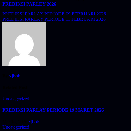
PREDIKSI PARLEY 2026
Navigasi
PREDIKSI PARLAY PERIODE 09 FEBRUARI 2026
PREDIKSI PARLAY PERIODE 11 FEBRUARI 2026
pos
By
xjbob
Related Post
Uncategorized
PREDIKSI PARLAY PERIODE 19 MARET 2026
Mar 18, 2026
xjbob
Uncategorized