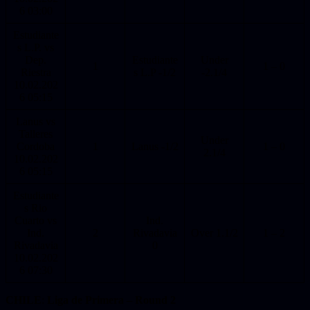
6 03:00
Estudiante
s L.P. vs
Dep.
Estudiante
Under
1
1 – 0
Riestra
s L.P -1/2
-2.1/4
10.02.202
6 05:15
Lanus vs
Talleres
Under
Cordoba
1
Lanus -1/2
1 – 0
2.1/4
10.02.202
6 05:15
Estudiante
s Rio
Cuarto vs
Ind.
Ind.
2
Rivadavia
Over 1.1/2
1 – 2
Rivadavia
0
10.02.202
6 07:30
CHILE
:
Liga de Primera – Round 2