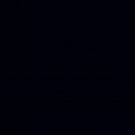
vs MS
H.
Under
Kafr
X
0 – 0
Raanana
2.1/4
Qasim
10.02.202
6 00:00
Maccabi
Petah
Maccabi
Tikva vs
Petah
Maccabi
1
Over 3
4 – 1
Tikva 1-
Jaffa
3/4
10.02.202
6 00:00
ARGENTINA
:
Liga Profesional – Apertura – Round 4
Liga
Prediksi Parlay
Profesion
1X2
HDP
O/U
SKOR
al
Barracas
Central vs
Gimnasia
Gimnasia
Under
2
0 – 1
L.P.
L.P 0
1.3/4
10.02.202