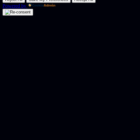
Powered by