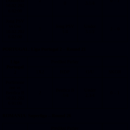
Dordrecht
2
0 – 1
0
3.1/4
10.02.202
6 02:00
Jong PSV
vs Oss
Jong PSV
Under
1
2 – 0
10.02.202
1/4
3.1/2
6 02:00
PORTUGAL
:
Liga Portugal 2 – Round 21
Liga
Prediksi Parlay
Portugal
1X2
HDP
O/U
SKOR
2
Portimone
nse vs
Benfica B
Under
Benfica B
2
0 – 1
-1/4
2.3/4
10.02.202
6 01:00
ROMANIA
:
Superliga – Round 26
Prediksi Parlay