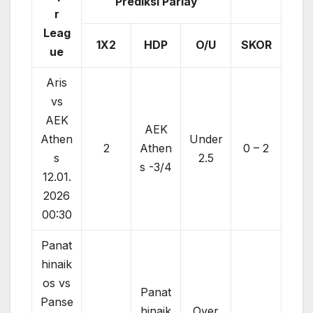
Prediksi Parlay
r
Leag
1X2
HDP
O/U
SKOR
ue
Aris
vs
AEK
AEK
Athen
Under
2
Athen
0 – 2
s
2.5
s -3/4
12.01.
2026
00:30
Panat
hinaik
os vs
Panat
Panse
hinaik
Over