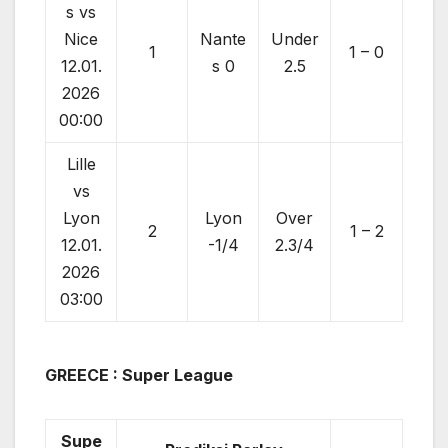
s vs
Nice
Nante
Under
1
1 – 0
12.01.
s 0
2.5
2026
00:00
Lille
vs
Lyon
Lyon
Over
2
1 – 2
12.01.
-1/4
2.3/4
2026
03:00
GREECE : Super League
Supe