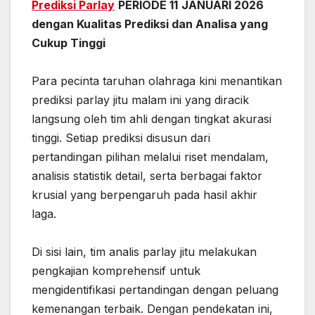
Prediksi Parlay
PERIODE 11
JANUARI 2026
dengan Kualitas Prediksi dan Analisa yang
Cukup Tinggi
Para pecinta taruhan olahraga kini menantikan
prediksi parlay jitu malam ini yang diracik
langsung oleh tim ahli dengan tingkat akurasi
tinggi. Setiap prediksi disusun dari
pertandingan pilihan melalui riset mendalam,
analisis statistik detail, serta berbagai faktor
krusial yang berpengaruh pada hasil akhir
laga.
Di sisi lain, tim analis parlay jitu melakukan
pengkajian komprehensif untuk
mengidentifikasi pertandingan dengan peluang
kemenangan terbaik. Dengan pendekatan ini,