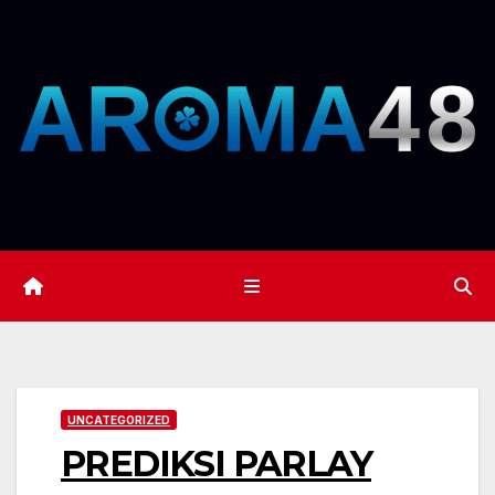
Skip
to
content
UNCATEGORIZED
PREDIKSI PARLAY