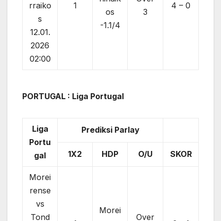
rraiko
1
4 – 0
os
3
s
-1.1/4
12.01.
2026
02:00
PORTUGAL : Liga Portugal
Liga
Prediksi Parlay
Portu
1X2
HDP
O/U
SKOR
gal
Morei
rense
vs
Morei
Tond
Over