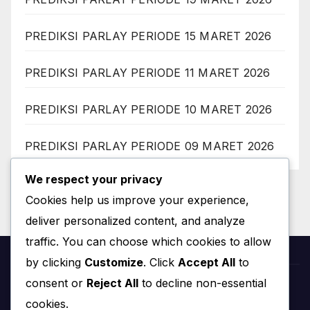
PREDIKSI PARLAY PERIODE 15 MARET 2026
PREDIKSI PARLAY PERIODE 11 MARET 2026
PREDIKSI PARLAY PERIODE 10 MARET 2026
PREDIKSI PARLAY PERIODE 09 MARET 2026
We respect your privacy
Cookies help us improve your experience,
deliver personalized content, and analyze
traffic. You can choose which cookies to allow
by clicking
Customize
. Click
Accept All
to
consent or
Reject All
to decline non-essential
cookies.