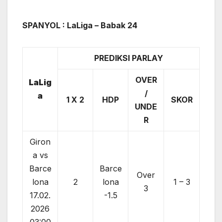
SPANYOL : LaLiga – Babak 24
PREDIKSI PARLAY
OVER
LaLig
/
a
1 X 2
HDP
SKOR
UNDE
R
Giron
a vs
Barce
Barce
Over
lona
2
lona
1 – 3
3
17.02.
-1.5
2026
03:00