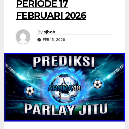
PERIODE 17
FEBRUARI 2026
By
xjbob
FEB 15, 2026