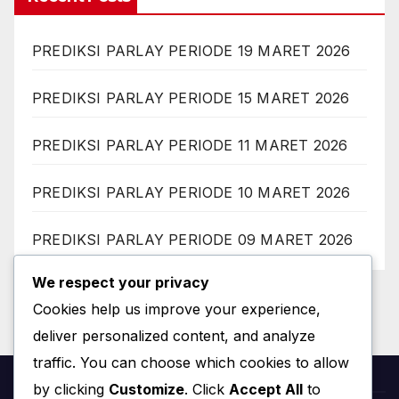
PREDIKSI PARLAY PERIODE 19 MARET 2026
PREDIKSI PARLAY PERIODE 15 MARET 2026
PREDIKSI PARLAY PERIODE 11 MARET 2026
PREDIKSI PARLAY PERIODE 10 MARET 2026
PREDIKSI PARLAY PERIODE 09 MARET 2026
We respect your privacy
Cookies help us improve your experience,
deliver personalized content, and analyze
traffic. You can choose which cookies to allow
by clicking
Customize
. Click
Accept All
to