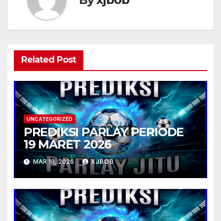
Related Post
UNCATEGORIZED
PREDIKSI PARLAY PERIODE
19 MARET 2026
MAR 18, 2026
XJBOB