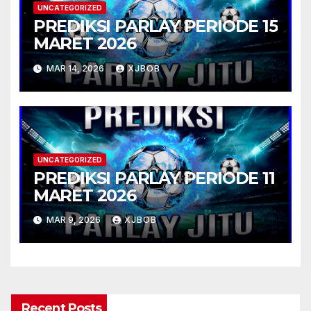
UNCATEGORIZED
PREDIKSI PARLAY PERIODE 15
MARET 2026
MAR 14, 2026
XJBOB
UNCATEGORIZED
PREDIKSI PARLAY PERIODE 11
MARET 2026
MAR 9, 2026
XJBOB
Recent Posts