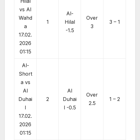
Hilal
vs Al
Al-
Wahd
Over
1
Hilal
3 – 1
a
3
-1.5
17.02.
2026
01:15
Al-
Short
a vs
Al
Al
Over
Duhai
2
Duhai
1 – 2
2.5
l
l -0.5
17.02.
2026
01:15