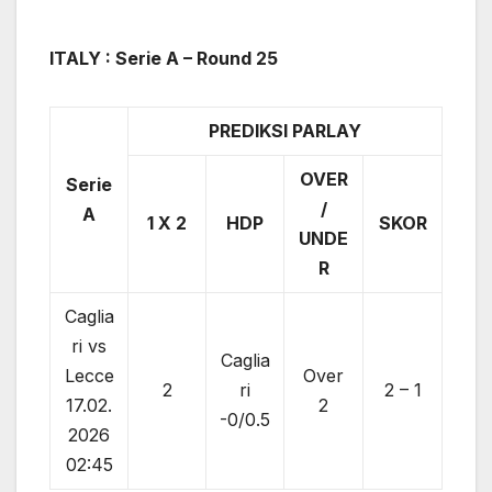
ITALY : Serie A – Round 25
PREDIKSI PARLAY
OVER
Serie
/
A
1 X 2
HDP
SKOR
UNDE
R
Caglia
ri vs
Caglia
Lecce
Over
2
ri
2 – 1
17.02.
2
-0/0.5
2026
02:45