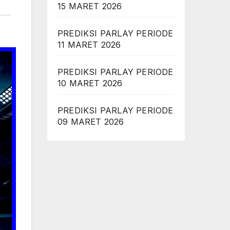
15 MARET 2026
PREDIKSI PARLAY PERIODE
11 MARET 2026
PREDIKSI PARLAY PERIODE
10 MARET 2026
PREDIKSI PARLAY PERIODE
09 MARET 2026