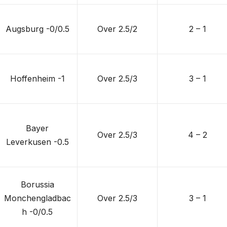
Augsburg -0/0.5
Over 2.5/2
2 – 1
Hoffenheim -1
Over 2.5/3
3 – 1
Bayer
Over 2.5/3
4 – 2
Leverkusen -0.5
Borussia
Monchengladbac
Over 2.5/3
3 – 1
h -0/0.5