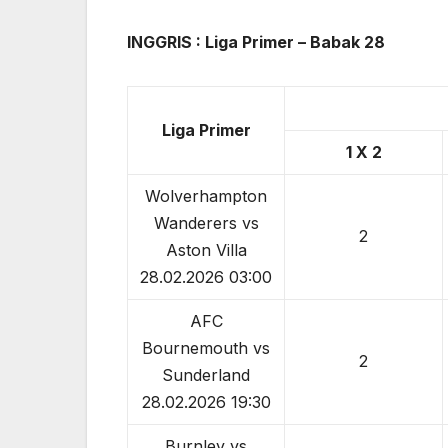
INGGRIS : Liga Primer – Babak 28
Liga Primer
1 X 2
Wolverhampton
Wanderers vs
2
Aston Villa
28.02.2026 03:00
AFC
Bournemouth vs
2
Sunderland
28.02.2026 19:30
Burnley vs