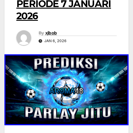
PERIODE 7 JANUARI
2026
By
xjbob
JAN 6, 2026