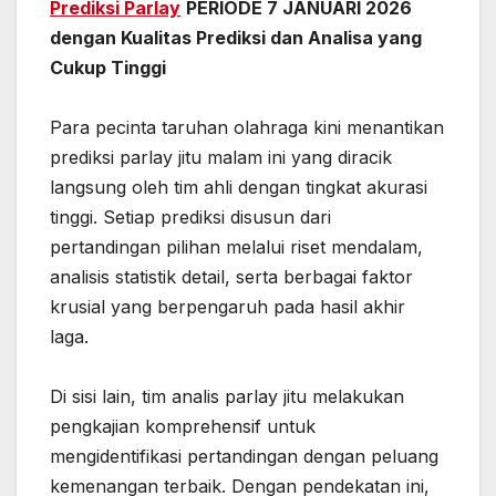
Prediksi Parlay
PERIODE 7 JANUARI 2026
dengan Kualitas Prediksi dan Analisa yang
Cukup Tinggi
Para pecinta taruhan olahraga kini menantikan
prediksi parlay jitu malam ini yang diracik
langsung oleh tim ahli dengan tingkat akurasi
tinggi. Setiap prediksi disusun dari
pertandingan pilihan melalui riset mendalam,
analisis statistik detail, serta berbagai faktor
krusial yang berpengaruh pada hasil akhir
laga.
Di sisi lain, tim analis parlay jitu melakukan
pengkajian komprehensif untuk
mengidentifikasi pertandingan dengan peluang
kemenangan terbaik. Dengan pendekatan ini,