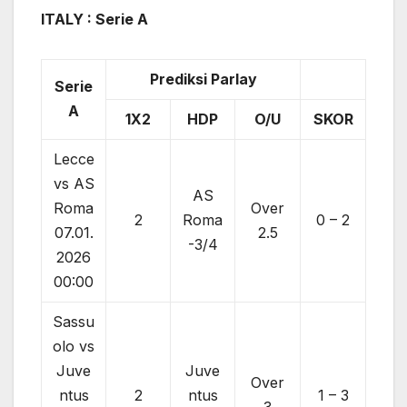
ITALY : Serie A
Prediksi Parlay
Serie
A
1X2
HDP
O/U
SKOR
Lecce
vs AS
AS
Roma
Over
2
Roma
0 – 2
07.01.
2.5
-3/4
2026
00:00
Sassu
olo vs
Juve
Juve
Over
ntus
2
ntus
1 – 3
3