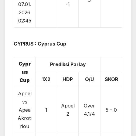
07.01.
-1
2026
02:45
CYPRUS : Cyprus Cup
Cypr
Prediksi Parlay
us
1X2
HDP
O/U
SKOR
Cup
Apoel
vs
Apoel
Over
Apea
1
5 – 0
2
4.1/4
Akroti
riou