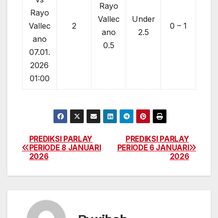
Rayo
Rayo
Vallec
Under
Vallec
2
0 – 1
ano
2.5
ano
0.5
07.01.
2026
01:00
PREDIKSI PARLAY
PREDIKSI PARLAY
Navigasi
PERIODE 8 JANUARI
PERIODE 6 JANUARI
2026
2026
pos