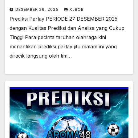
DESEMBER 26, 2025
XJBOB
Prediksi Parlay PERIODE 27 DESEMBER 2025
dengan Kualitas Prediksi dan Analisa yang Cukup
Tinggi Para pecinta taruhan olahraga kini
menantikan prediksi parlay jitu malam ini yang
diracik langsung oleh tim…