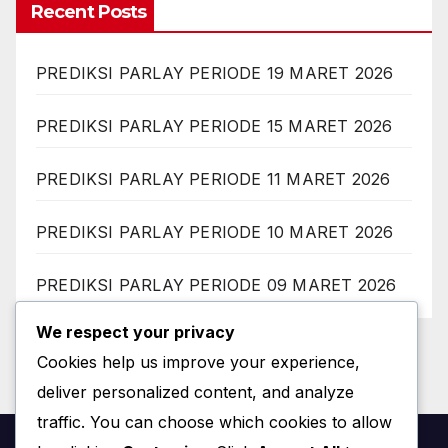
Recent Posts
PREDIKSI PARLAY PERIODE 19 MARET 2026
PREDIKSI PARLAY PERIODE 15 MARET 2026
PREDIKSI PARLAY PERIODE 11 MARET 2026
PREDIKSI PARLAY PERIODE 10 MARET 2026
PREDIKSI PARLAY PERIODE 09 MARET 2026
We respect your privacy
Cookies help us improve your experience,
deliver personalized content, and analyze
traffic. You can choose which cookies to allow