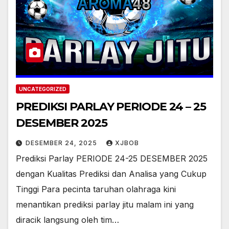
UNCATEGORIZED
PREDIKSI PARLAY PERIODE 24 – 25
DESEMBER 2025
DESEMBER 24, 2025
XJBOB
Prediksi Parlay PERIODE 24-25 DESEMBER 2025
dengan Kualitas Prediksi dan Analisa yang Cukup
Tinggi Para pecinta taruhan olahraga kini
menantikan prediksi parlay jitu malam ini yang
diracik langsung oleh tim…