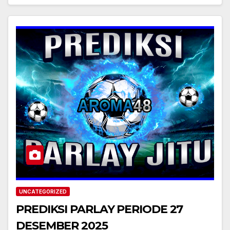
UNCATEGORIZED
PREDIKSI PARLAY PERIODE 27
DESEMBER 2025