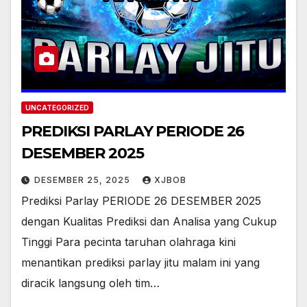
UNCATEGORIZED
PREDIKSI PARLAY PERIODE 26
DESEMBER 2025
DESEMBER 25, 2025
XJBOB
Prediksi Parlay PERIODE 26 DESEMBER 2025
dengan Kualitas Prediksi dan Analisa yang Cukup
Tinggi Para pecinta taruhan olahraga kini
menantikan prediksi parlay jitu malam ini yang
diracik langsung oleh tim…